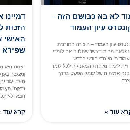
וד לא בא כבושם הזה –
דמיינו א
ונטרס עיון העמוד
הזכות ל
האישי ש
נטרס עיון העמוד – היצירה התורנית
שפירא ז
פלאה מבית 'דרשו' שתלווה את לומדי
מוד היומי מדי חודש בחדשו
ויית לימוד מיוחדת המעניקה לכל לומד
"אַחַת הִיא מָצָ
נה אמיתית של עומק הפשט בדרך
וְנִשְׂגָּבָה בְּעֶר
צרה
מְאֹד, עוֹד יִהְיֶ
צִדְקָתוֹ תַּעֲמֹד
הַבָּא וְלֹא יְנַכּ
רא עוד »
קרא עוד »