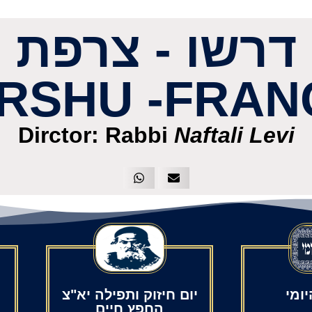
דרשו - צרפת
IRSHU -FRAN
Dirctor: Rabbi
Naftali Levi
ומי
יום חיזוק ותפילה יא"צ
החפץ חיים