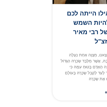
ילו הייתה לכם
היות השמש
ל רבי מאיר
צ"ל
אנוּ, מִצְוָה אַחַת נַעֲלָה
ְכָּהּ, אֲשֶׁר מִלְּבַד שְׂכָרָהּ הַגָּדוֹל
ה הָאָדָם בָּטוּחַ עִמָּהּ כִּי
 לָעַד לְקַבֵּל שְׂכָרָהּ בָּעוֹלָם
וּ אֶת שְׂכָרָהּ